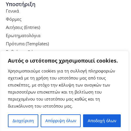
Υποστήριξη
Γενικά
Φόρμες
Αιτήσεις (Entries)
Ερωτηματολόγια
Πρότυπα (Templates)
Ρυθμίσεις Φόρμας
Σελίδα Φόρμας
Αυτός ο ιστότοπος χρησιμοποιεί cookies.
Ειδοποιήσεις & Emails
Χρησιμοποιούμε cookies για τη συλλογή πληροφοριών
Χρήσιμα
σχετικά με τη χρήση του ιστοτόπου μας από τους
Ασφάλεια
επισκέπτες, με στόχο την κάλυψη των αναγκών των
Προσωπικά Δεδομένα
περισσοτέρων επισκεπτών και τη βελτίωση του
Πολιτική Cookies
περιεχομένου του ιστοτόπου μας καθώς και τη
Επικοινωνία
διευκόλυνση του ιστοτόπου μας.
Υποστήριξη Χρηστών
© 2026
eForms.auth
Μονάδα Ψηφιακής
Διαχείριση
Απόρριψη όλων
Αποδοχή όλων
Διακυβέρνησης ΑΠΘ