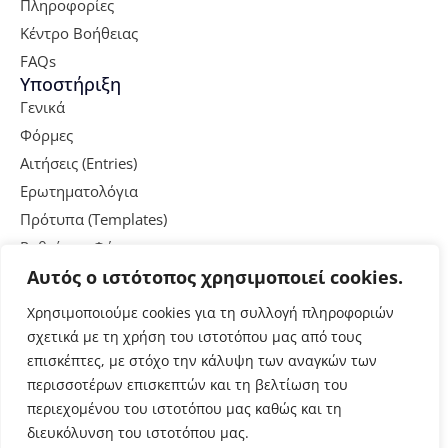
Πληροφορίες
Κέντρο Βοήθειας
FAQs
Υποστήριξη
Γενικά
Φόρμες
Αιτήσεις (Entries)
Ερωτηματολόγια
Πρότυπα (Templates)
Ρυθμίσεις Φόρμας
Σελίδα Φόρμας
Αυτός ο ιστότοπος χρησιμοποιεί cookies.
Ειδοποιήσεις & Emails
Χρησιμοποιούμε cookies για τη συλλογή πληροφοριών
Χρήσιμα
σχετικά με τη χρήση του ιστοτόπου μας από τους
Ασφάλεια
επισκέπτες, με στόχο την κάλυψη των αναγκών των
Προσωπικά Δεδομένα
περισσοτέρων επισκεπτών και τη βελτίωση του
Πολιτική Cookies
περιεχομένου του ιστοτόπου μας καθώς και τη
Επικοινωνία
διευκόλυνση του ιστοτόπου μας.